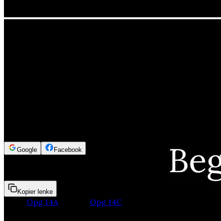
Logg inn for å se innholdet
Google
Facebook
5min 7sek
Kopier lenke
Deler:
Opg 14A
Opg 14B
Opg 14C