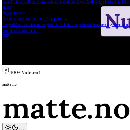
inn
Brukervilkår
Personvern
Kalkulator
Spill
Kurs
Privatist
Se
mer
Ressurser
Konvergenstester
L'Hopitals
regel
Derivasjonsregler
Produktregelen
Kjerneregelen
abc
formelen
Se mer
Av studenter, for studenter!
©
2026
matte.no
400+ Videoer!
matte.no
matte
.n
Lys