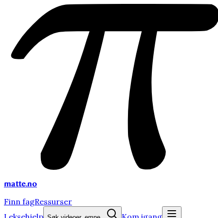
matte
.no
Finn fag
Ressurser
Leksehjelp
Kom igang
Søk videoer, emne...