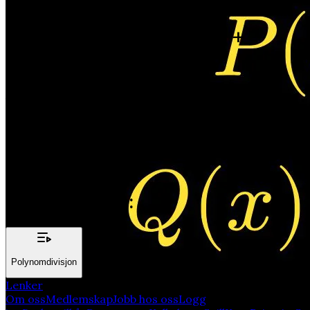
Oppgave 14B
(Nullpunktsetningen +
Likningssett)
b) Vi har de to polynomene
P(x) = x^3 + ax^2 + x + b
Q(x) = bx^3 - 17x^2 - 27x + a
Begge disse polynomene er delelig med (x+1). Finn a og b.
Innsendt oppgave
Relatert emner:
Polynomdivisjon
Lenker
Om oss
Medlemskap
Jobb hos oss
Logg