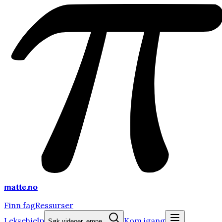
matte
.no
Finn fag
Ressurser
Leksehjelp
Kom igang
Søk videoer, emne...