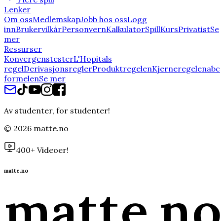
Lenker
Om oss
Medlemskap
Jobb hos oss
Logg
inn
Brukervilkår
Personvern
Kalkulator
Spill
Kurs
Privatist
Se
mer
Ressurser
Konvergenstester
L'Hopitals
regel
Derivasjonsregler
Produktregelen
Kjerneregelen
abc
formelen
Se mer
Av studenter, for studenter!
©
2026
matte.no
400+ Videoer!
matte.no
matte
.n