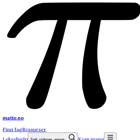
matte
.no
Finn fag
Ressurser
Leksehjelp
Kom igang
Søk videoer, emne...