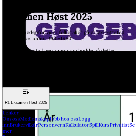
Oppgave 1C - Del 2 - R1
Eksamen Høst 2025
Tabellen nedenfor viser folketallet på et lite tettsted,
noen år i perioden 1960–1980.
c) Når økte antall personer som bodde på dette
tettstedet, med mer enn 150 personer per år ifølge
modellen?
Relatert emner:
R1 Eksamen Høst 2025
Lenker
Om oss
Medlemskap
Jobb hos oss
Logg
inn
Brukervilkår
Personvern
Kalkulator
Spill
Kurs
Privatist
Se
mer