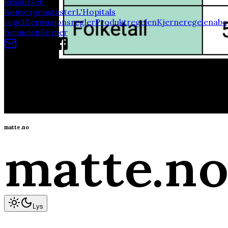
Ressurser
Konvergenstester
L'Hopitals
regel
Derivasjonsregler
Produktregelen
Kjerneregelen
abc
formelen
Se mer
Av studenter, for studenter!
©
2026
matte.no
400+ Videoer!
matte.no
matte
.n
Lys