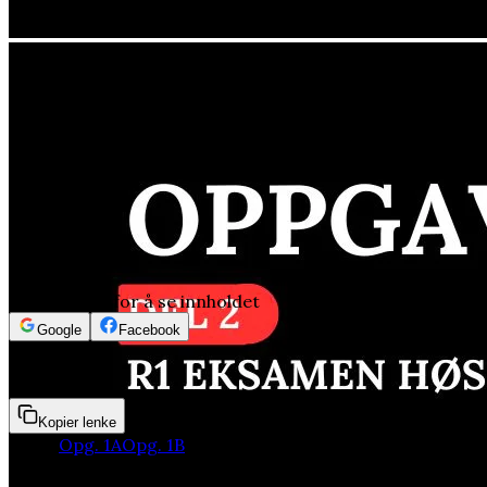
Logg inn for å se innholdet
Google
Facebook
1min 52sek
Kopier lenke
Deler:
Opg. 1A
Opg. 1B
Opg. 1C