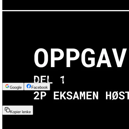
Logg inn for å se innholdet
Google
Facebook
9min 15sek
Kopier lenke
Oppgave 4 - Del 1 - 2P