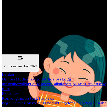
Eksamen Høst 2023
(x+4)(x−1)=0
(x+2)(x−3)=−6
Kommenter det Selma og Tobine sier, og løs likningen ( x
+ 2)( x − 3) = −6
Relatert emner:
2P Eksamen Høst 2023
Lenker
Om oss
Medlemskap
Jobb hos oss
Logg
inn
Brukervilkår
Personvern
Kalkulator
Spill
Kurs
Privatist
Se
mer
Ressurser
Konvergenstester
L'Hopitals
regel
Derivasjonsregler
Produktregelen
Kjerneregelen
abc