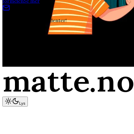
formelen
Se mer
Av studenter, for studenter!
©
2026
matte.no
400+ Videoer!
matte.no
matte
.n
Lys