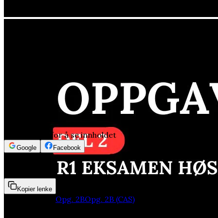
Logg inn for å se innholdet
Google
Facebook
3min 24sek
Kopier lenke
Deler:
Opg. 2A
Opg. 2B
Opg. 2B (CAS)