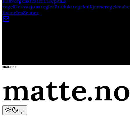
Konvergenstester
L'Hopitals
regel
Derivasjonsregler
Produktregelen
Kjerneregelen
abc
formelen
Se mer
Av studenter, for studenter!
©
2026
matte.no
400+ Videoer!
matte.no
matte
.n
Lys