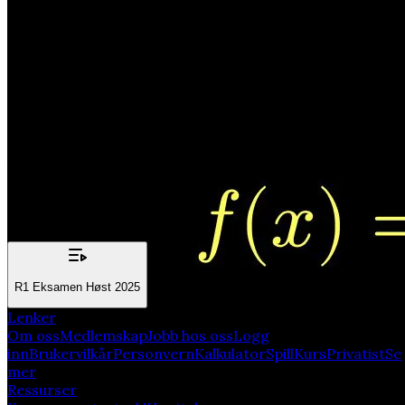
Oppgave 2A - Del 2 - R1
Eksamen Høst 2025
Funksjonen f er gitt ved
f(x) = ax + b, x = k
der a, b, c er reelle tall og k er et tall større enn -2.
a) Avgjør om f er kontinuerlig når x = -2 dersom a = 2 og
b = -2.
Relatert emner:
R1 Eksamen Høst 2025
Lenker
Om oss
Medlemskap
Jobb hos oss
Logg
inn
Brukervilkår
Personvern
Kalkulator
Spill
Kurs
Privatist
Se
mer
Ressurser