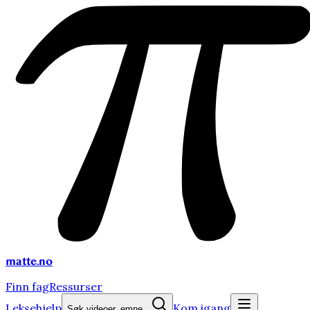
matte
.no
Finn fag
Ressurser
Leksehjelp
Kom igang
Søk videoer, emne...