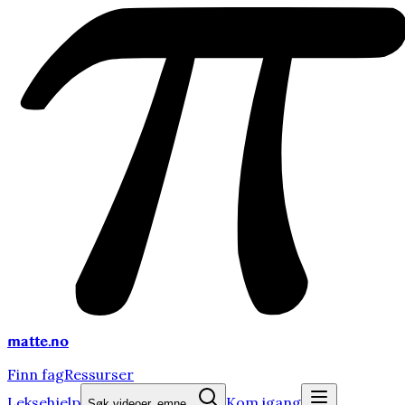
matte
.no
Finn fag
Ressurser
Leksehjelp
Kom igang
Søk videoer, emne...