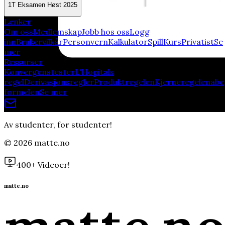
1T Eksamen Høst 2025
Lenker
Om oss
Medlemskap
Jobb hos oss
Logg
inn
Brukervilkår
Personvern
Kalkulator
Spill
Kurs
Privatist
Se
mer
Ressurser
Konvergenstester
L'Hopitals
regel
Derivasjonsregler
Produktregelen
Kjerneregelen
abc
formelen
Se mer
Av studenter, for studenter!
©
2026
matte.no
400+ Videoer!
matte.no