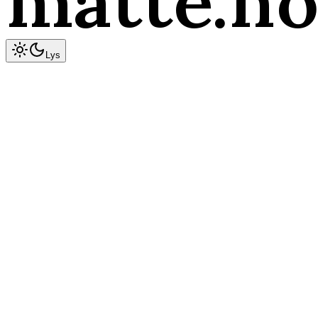
matte
.n
Lys