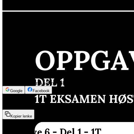
Logg inn for å se innholdet
Google
Facebook
8min 2sek
Kopier lenke
Oppgave 6 - Del 1 - 1T