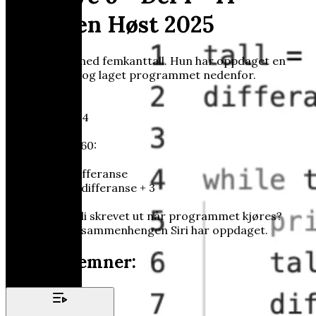
Eksamen Høst 2025
Siri arbeider med femkanttall. Hun har oppdaget en
sammenheng og laget programmet nedenfor.
--- code ---
1 tall = 1
2 differanse = 4
3
4 while tall <= 60:
5 print(tall)
6 tall = tall + differanse
7 differanse = differanse + 3
--- code ---
Hvilke tall vil bli skrevet ut når programmet kjøres?
Gjør rede for sammenhengen Siri har oppdaget.
Relatert emner: