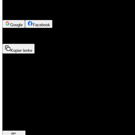
Logg inn for å se innholdet
Google
Facebook
2min 41sek
Kopier lenke
2. Oppgaver med Logaritmer
I denne videoen ser vi på tre oppgaver med logaritmer.
log(1000)
log(1)
log(53)
Relatert emner: