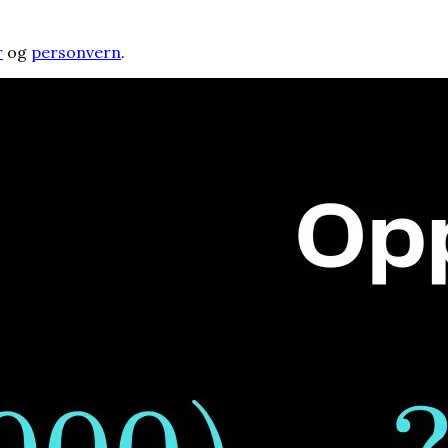
r
og
personvern
.