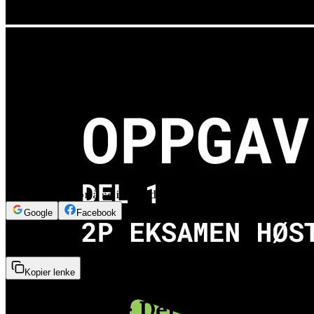
Logg inn for å se innholdet
Google
Facebook
4min 22sek
Kopier lenke
Oppgave 2 - Del 1 - 2P