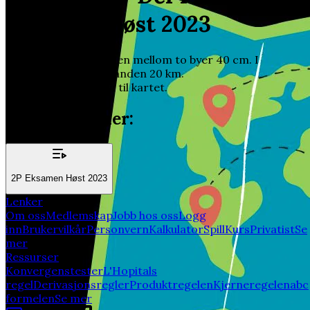
Eksamen Høst 2023
På et kart er avstanden mellom to byer 40 cm. I
virkeligheten er avstanden 20 km.
Bestem målestokken til kartet.
Relatert emner:
2P Eksamen Høst 2023
Lenker
Om oss
Medlemskap
Jobb hos oss
Logg
inn
Brukervilkår
Personvern
Kalkulator
Spill
Kurs
Privatist
Se
mer
Ressurser
Konvergenstester
L'Hopitals
regel
Derivasjonsregler
Produktregelen
Kjerneregelen
abc
formelen
Se mer