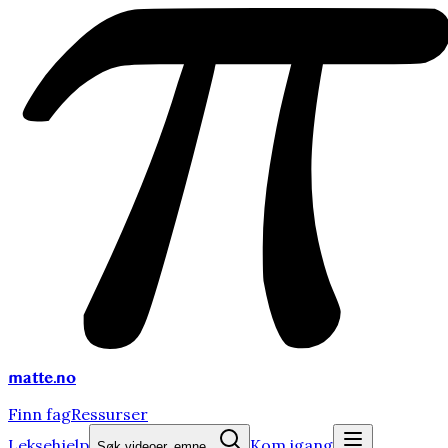
matte
.no
Finn fag
Ressurser
Leksehjelp
Kom igang
Søk videoer, emne...