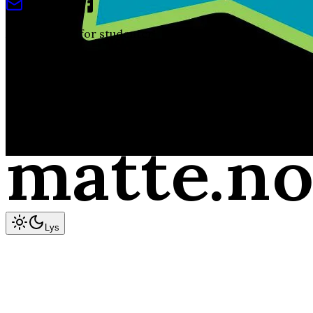
Av studenter, for studenter!
©
2026
matte.no
400+ Videoer!
matte.no
matte
.n
Lys