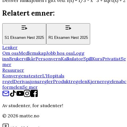
Deriver funksjonen f gitt ved: f(x) = 1/3 * x^3 + sqrt(x) + 2
Relatert emner:
S1 Eksamen Høst 2025
R1 Eksamen Høst 2025
Lenker
Om oss
Medlemskap
Jobb hos oss
Logg
inn
Brukervilkår
Personvern
Kalkulator
Spill
Kurs
Privatist
Se
mer
Ressurser
Konvergenstester
L'Hopitals
regel
Derivasjonsregler
Produktregelen
Kjerneregelen
abc
formelen
Se mer
Av studenter, for studenter!
©
2026
matte.no