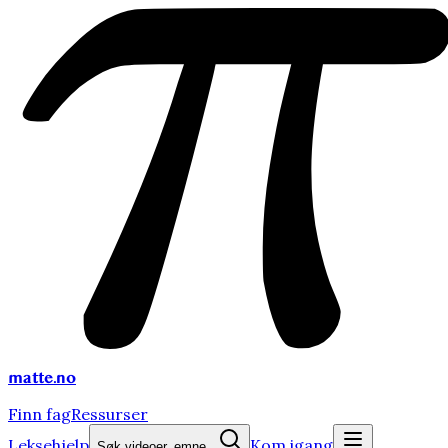
matte
.no
Finn fag
Ressurser
Leksehjelp
Kom igang
Søk videoer, emne...