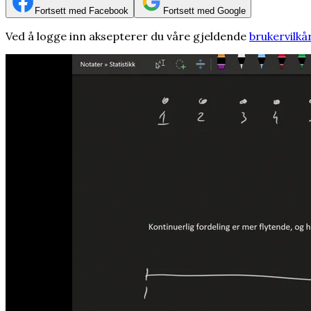
Fortsett med Facebook
Fortsett med Google
Ved å logge inn aksepterer du våre gjeldende
brukervilkå