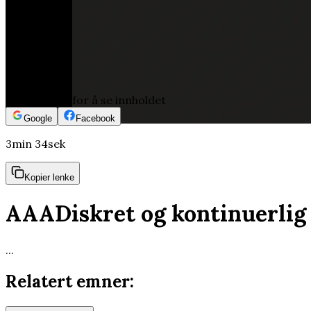
Logg inn for å se innholdet
Google
Facebook
3min 34sek
Kopier lenke
AAADiskret og kontinuerlig
...
Relatert emner: