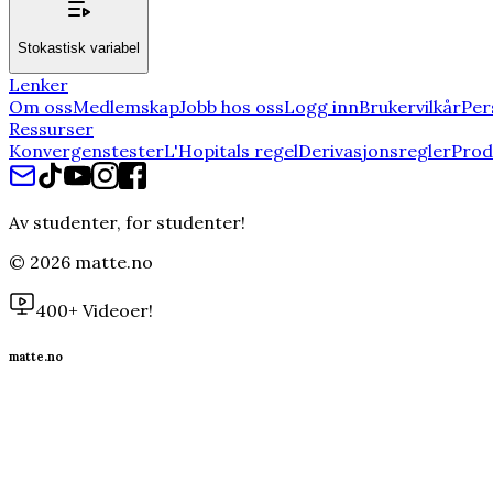
Stokastisk variabel
Lenker
Om oss
Medlemskap
Jobb hos oss
Logg inn
Brukervilkår
Per
Ressurser
Konvergenstester
L'Hopitals regel
Derivasjonsregler
Prod
Av studenter, for studenter!
©
2026
matte.no
400+ Videoer!
matte.no