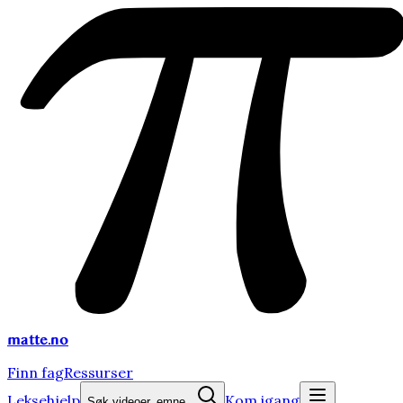
matte
.no
Finn fag
Ressurser
Leksehjelp
Kom igang
Søk videoer, emne...