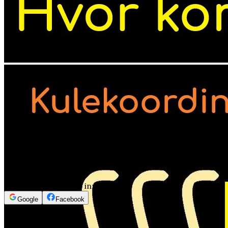
Logg inn for å se innholdet
Google
Facebook
19min 5sek