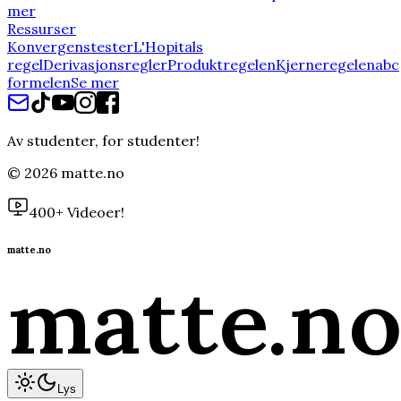
mer
Ressurser
Konvergenstester
L'Hopitals
regel
Derivasjonsregler
Produktregelen
Kjerneregelen
abc
formelen
Se mer
Av studenter, for studenter!
©
2026
matte.no
400+ Videoer!
matte.no
matte
.n
Lys