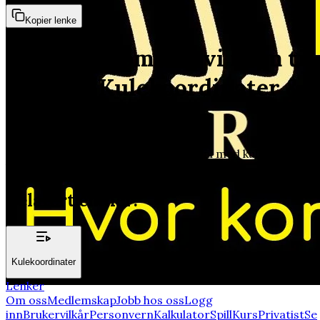
Kopier lenke
Hvordan kommer vi frem til
leddet - Kulekoordinater &
Trippelintegraler
Jacobi variabelskifte - Trippel integral med kule
koordinater - ( ρ , θ , φ )
Relatert emner:
Kulekoordinater
Lenker
Om oss
Medlemskap
Jobb hos oss
Logg
inn
Brukervilkår
Personvern
Kalkulator
Spill
Kurs
Privatist
Se