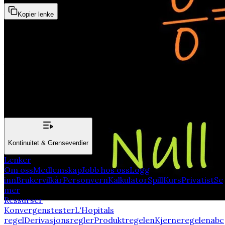
Kopier lenke
05 - Dele på null
Vi ser på hvorfor det ikke går å dele et tall på null og
hvorfor det er "udefinert"
Relatert emner:
Kontinuitet & Grenseverdier
Lenker
Om oss
Medlemskap
Jobb hos oss
Logg
inn
Brukervilkår
Personvern
Kalkulator
Spill
Kurs
Privatist
Se
mer
Ressurser
Konvergenstester
L'Hopitals
regel
Derivasjonsregler
Produktregelen
Kjerneregelen
abc