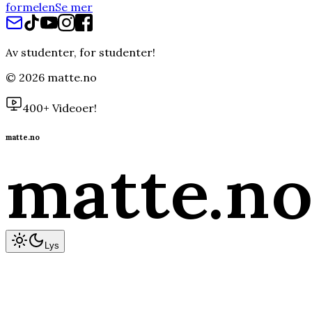
formelen
Se mer
Av studenter, for studenter!
©
2026
matte.no
400+ Videoer!
matte.no
matte
.n
Lys