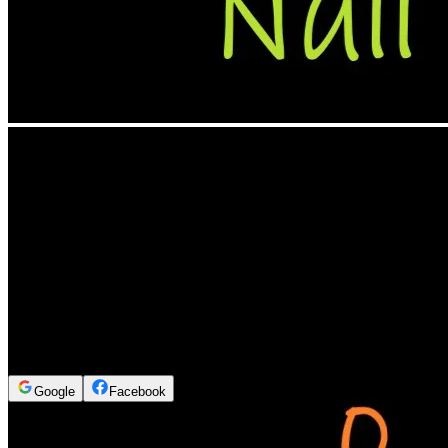
Logg inn for å se innholdet
Google
Facebook
3min 48sek