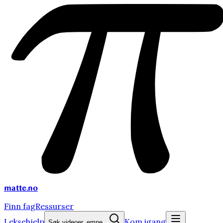
matte
.no
Finn fag
Ressurser
Leksehjelp
Kom igang
Søk videoer, emne...