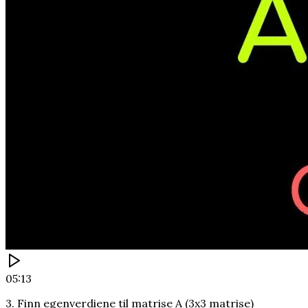
05:13
3. Finn egenverdiene til matrise A (3x3 matrise)