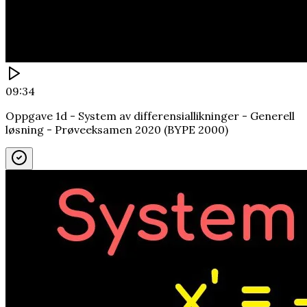
09:34
Oppgave 1d - System av differensiallikninger - Generell
løsning - Prøveeksamen 2020 (BYPE 2000)