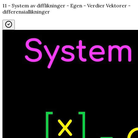
11 - System av difflikninger - Egen - Verdier Vektorer -
differensiallikninger