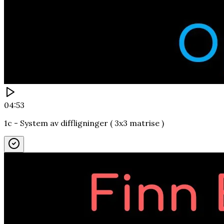
04:53
1c - System av diffligninger ( 3x3 matrise )