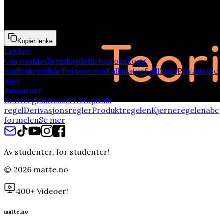
- Egenverdier / Egenvektorer / Differensiallikninger
Kopier lenke
Lenker
Om oss
Medlemskap
Jobb hos oss
Logg
inn
Brukervilkår
Personvern
Kalkulator
Spill
Kurs
Privatist
Se
mer
Ressurser
Konvergenstester
L'Hopitals
regel
Derivasjonsregler
Produktregelen
Kjerneregelen
abc
formelen
Se mer
Av studenter, for studenter!
©
2026
matte.no
400+ Videoer!
matte.no