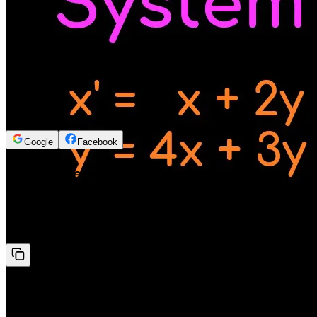
Logg inn for å se innholdet
Google
Facebook
11 - System av difflikninger - Egen -
Verdier Vektorer -
differensiallikninger
Her går vi igjennom et eksempel hvor vi løser et system
av difflikninger. Vi skriver også opp den generelle
løsningen og viser hvordan vi setter opp matrisene!! :)