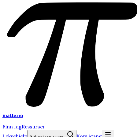
matte
.no
Finn fag
Ressurser
Leksehjelp
Kom igang
Søk videoer, emne...