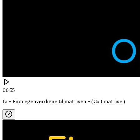
06:55
1a - Finn egenverdiene til matrisen - ( 3x3 matrise )