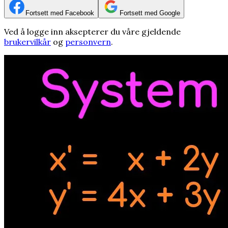
Fortsett med Facebook
Fortsett med Google
Ved å logge inn aksepterer du våre gjeldende
brukervilkår
og
personvern
.