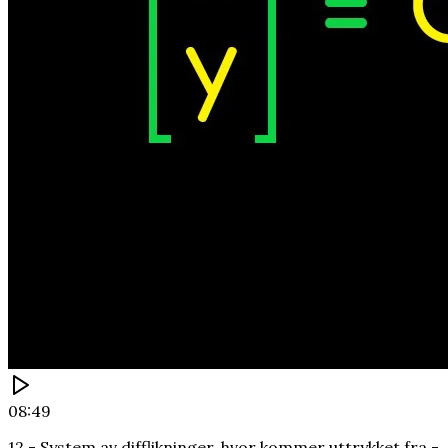
08:49
12 - System av difflikninger, hvor kommer uttrykket fra -